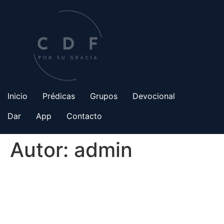
Saltar
al
contenido
Inicio
Prédicas
Grupos
Devocional
Dar
App
Contacto
Autor:
admin
Inicio
Prédicas
Grupos
Devocional
Dar
App
Contacto